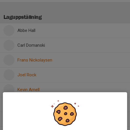
Laguppställning
Abbe Hall
Carl Domanski
Frans Nickolaysen
Joel Rock
Kevin Arnell
Loke Säf
Ludwig Oscarsson