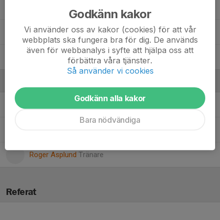
Noah säf
Godkänn kakor
Vi använder oss av kakor (cookies) för att vår
Ozzy Karlsson
webbplats ska fungera bra för dig. De används
även för webbanalys i syfte att hjälpa oss att
Vidar Adolfsson
förbättra våra tjänster.
Så använder vi cookies
Ledare
Godkänn alla kakor
Jesper domanski
Tränare
Bara nödvändiga
Patrik Börjesson
Ledare
Roger Asplund
Tränare
Referat