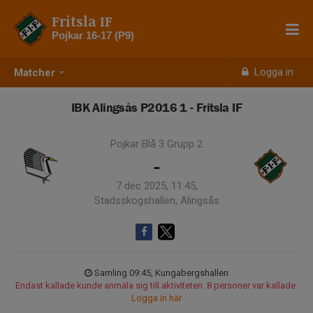
Fritsla IF
Pojkar 16-17 (P9)
Logga in
Matcher
IBK Alingsås P2016 1 - Fritsla IF
Pojkar Blå 3 Grupp 2
-
7 dec 2025, 11:45,
Stadsskogshallen, Alingsås
Samling 09:45, Kungabergshallen
Endast kallade kunde anmäla sig till aktiviteten. 8 personer var kallade.
Logga in här