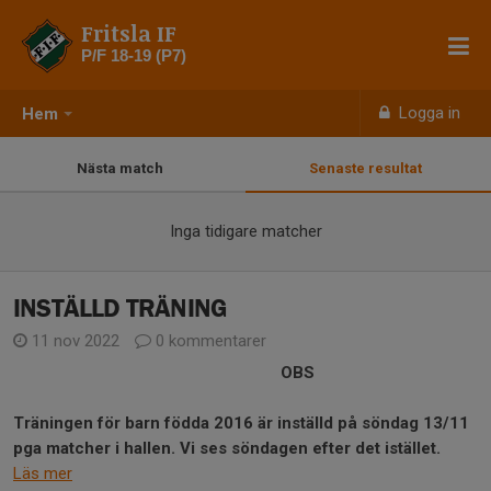
Fritsla IF
P/F 18-19 (P7)
Logga in
Hem
Nästa match
Senaste resultat
Inga tidigare matcher
INSTÄLLD TRÄNING
11 nov 2022
0 kommentarer
OBS
Träningen för barn födda 2016 är inställd på söndag 13/11
pga matcher i hallen. Vi ses söndagen efter det istället.
Läs mer