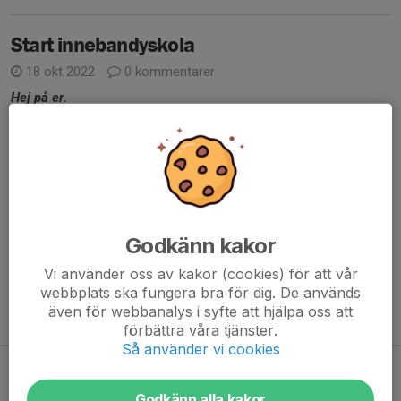
Start innebandyskola
18 okt 2022
0 kommentarer
Hej på er.
Nu startar vi upp innebandyskolan för barn födda 2016.
När?
6/11 klockan 13:00-14:00
Var?
Kungabergshallen
Godkänn kakor
Hjärtligt välkomna.
Läs mer
Vi använder oss av kakor (cookies) för att vår
webbplats ska fungera bra för dig. De används
även för webbanalys i syfte att hjälpa oss att
Kommande aktiviteter
förbättra våra tjänster.
Så använder vi cookies
Inga aktiviteter inbokade
Godkänn alla kakor