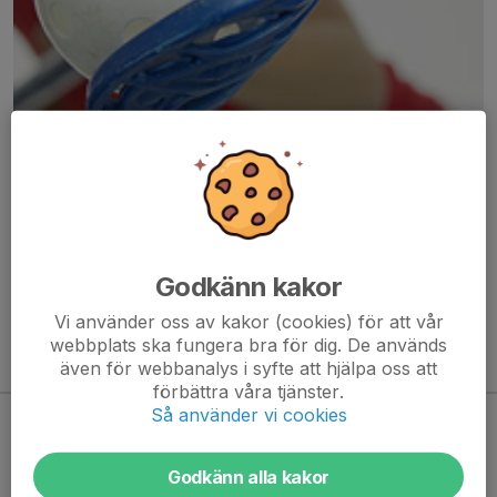
Här hamnar automatiskt de senaste nyheterna på hemsidan. För
att kunna börja administrera hemsidan loggar du in högst upp till
höger.
Godkänn kakor
/Svenskalag.se
Vi använder oss av kakor (cookies) för att vår
webbplats ska fungera bra för dig. De används
även för webbanalys i syfte att hjälpa oss att
Kommande aktiviteter
förbättra våra tjänster.
Så använder vi cookies
Inga aktiviteter inbokade
Godkänn alla kakor