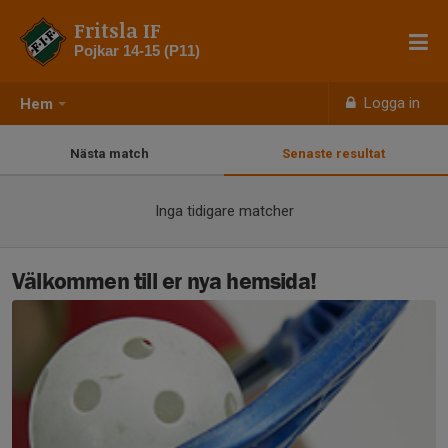
Fritsla IF
Pojkar 14-15 (P11)
Logga in
Hem
Nästa match
Senaste resultat
Inga tidigare matcher
Välkommen till er nya hemsida!