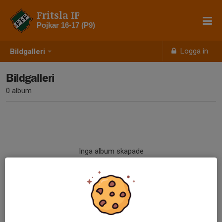
Fritsla IF
Pojkar 16-17 (P9)
Logga in
Bildgalleri
Bildgalleri
0 album
Inga album skapade