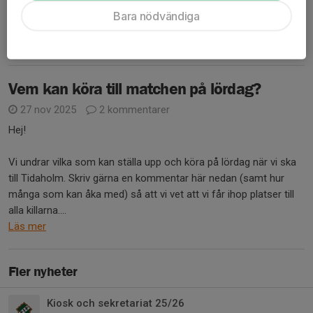
Vill också påminna om att skicka in pengarna för julkalendrarna
Bara nödvändiga
till er som inte redan har gjort det....
Läs mer
Vem kan köra till matchen på lördag?
27 nov 2025
2 kommentarer
Hej!
Vi undrar vilka som kan ställa upp och köra på lördag när vi ska
till Tidaholm. Skriv gärna en kommentar här nedan (samt hur
många som kan åka med) så att vi vet att vi får ihop platser till
alla killarna....
Läs mer
Fler nyheter
Kiosk och sekretariat 25/26