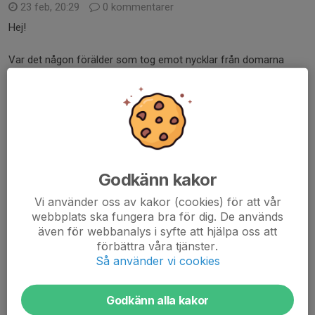
23 feb, 20:29
0 kommentarer
Hej!
Var det någon förälder som tog emot nycklar från domarna
efter matchen i fredagskväll 20/2.
Ludvig den yngre domaren säger att han gett nyckeln till någon
nere i hallen, men vi vet inte vem.
Mvh Mixen
Läs mer
Godkänn kakor
Inställd match 20/12
Vi använder oss av kakor (cookies) för att vår
webbplats ska fungera bra för dig. De används
17 dec 2025
0 kommentarer
även för webbanalys i syfte att hjälpa oss att
Hej alla i p08-10!
förbättra våra tjänster.
Så använder vi cookies
Tyvärr måste vi meddela att vi får ställa in matchen på lördag, då
vi helt enkelt inte får ihop något lag.
Godkänn alla kakor