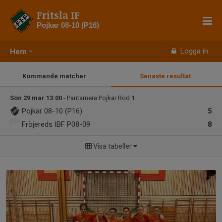
Fritsla IF
Pojkar 08-10 (P16)
Logga in
Hem
Kommande matcher
Senaste resultat
Sön 29 mar 13:00
- Pantamera Pojkar Röd 1
Pojkar 08-10 (P16)
5
Fröjereds IBF P08-09
8
Visa tabeller