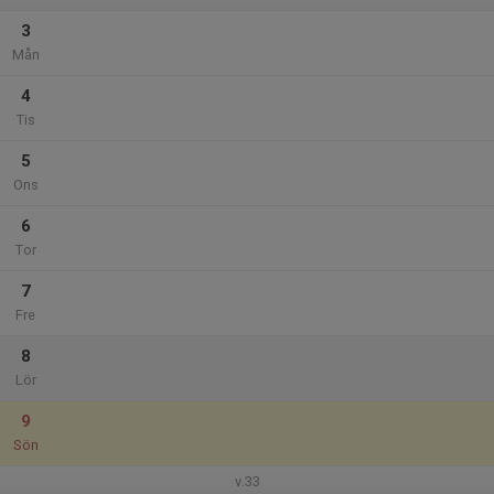
3
Mån
4
Tis
5
Ons
6
Tor
7
Fre
8
Lör
9
Sön
v.33