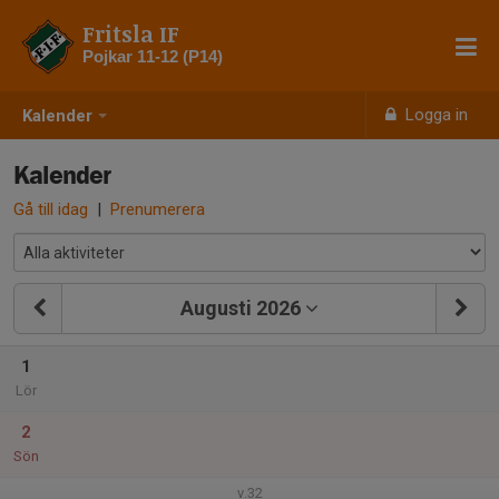
Fritsla IF
Pojkar 11-12 (P14)
Logga in
Kalender
Kalender
Gå till idag
|
Prenumerera
Augusti 2026
1
Lör
2
Sön
v.32