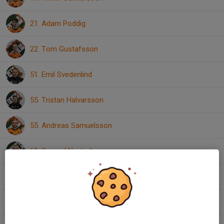
21. Adam Poddig
22. Tom Gustafsson
51. Emil Svedenlind
55. Tristan Halvarsson
55. Andreas Samuelsson
63. Samuel Nystedt
67. Noel Engvall
70. Melvin Amundsjö