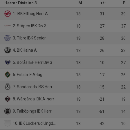
Herrar Division 3
M
+/-
P
1. IBK Elfhög Herr A
18
31
39
2. Stöpen IBK Div 3
18
27
37
3. Tibro IBK Senior
18
28
36
4. BK Halna A
18
26
33
5. Borås IBF Herr Div 3
18
10
27
6. Fritsla IF A-lag
18
17
26
7. Sandareds IBS Herr
18
-15
22
8. Wårgårda IBK A-herr
18
-21
19
9. Falköpings IBK Herr
18
-61
14
10. IBK Lockerud Ungdom H3
18
-42
10