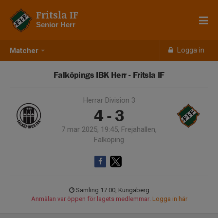
Fritsla IF
Senior Herr
Logga in
Matcher
Falköpings IBK Herr - Fritsla IF
Herrar Division 3
4 - 3
7 mar 2025, 19:45, Frejahallen,
Falköping
Samling 17:00, Kungaberg
Anmälan var öppen för lagets medlemmar.
Logga in här