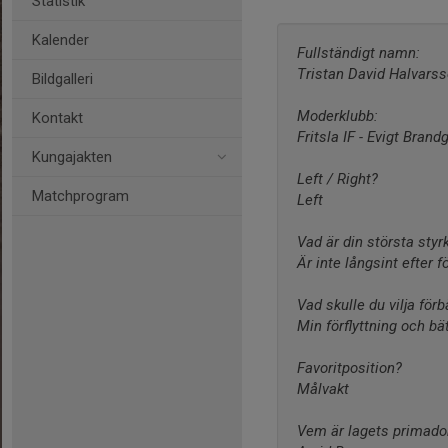
Statistik
Kalender
Fullständigt namn:
Tristan David Halvars
Bildgalleri
Moderklubb:
Kontakt
Fritsla IF - Evigt Brand
Kungajakten
Left / Right?
Matchprogram
Left
Vad är din största styr
Är inte långsint efter f
Vad skulle du vilja förb
Min förflyttning och bät
Favoritposition?
Målvakt
Vem är lagets primad