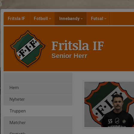
Fritsla IF
Fotboll
Innebandy
Futsal
Fritsla IF
Senior Herr
Hem
Nyheter
Truppen
Matcher