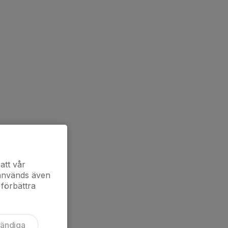
att vår
 används även
 förbättra
vändiga