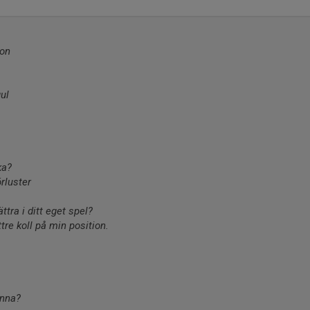
son
gul
ka?
örluster
ättra i ditt eget spel?
tre koll på min position.
onna?