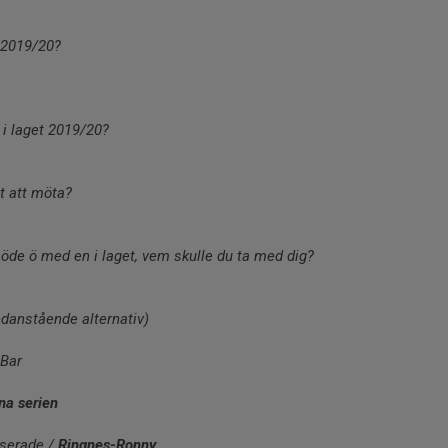
 2019/20?
i laget 2019/20?
t att möta?
de ö med en i laget, vem skulle du ta med dig?
edanstående alternativ)
 Bar
na serien
serade / 
Ringnes-Ronny