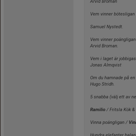
Arvid Broman
Vem vinner bötesligan
Samuel Nystedt.
Vem vinner poängligan 
Arvid Broman.
Vem i laget är jobbigas
Jonas Almqvist
Om du hamnade på en ö
Hugo Stridh.
5 snabba (välj ett av n
Ramilio
 / Fritsla Kök &
Vinna poängligan / 
Vin
Hundra elefanter balan