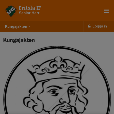
Fritsla IF
Senior Herr
Logga in
Kungajakten
Kungajakten