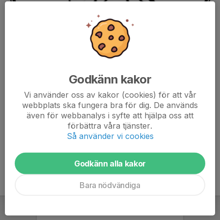
Godkänn kakor
Efter varje A-lagsseriematch delas kungar ut till de bästa
Vi använder oss av kakor (cookies) för att vår
fritslaspelarna i matchen. Den bästa får tre kungar, den näst
webbplats ska fungera bra för dig. De används
bästa får två, och den tredje bästa får en. Dessa räknas sedan
även för webbanalys i syfte att hjälpa oss att
samman till en tabell, och efter varje säsong utses en vinnare.
förbättra våra tjänster.
Så använder vi cookies
I vänsterkolumnen kan du välja vilket år du vill se statistik ifrån.
Godkänn alla kakor
Bara nödvändiga