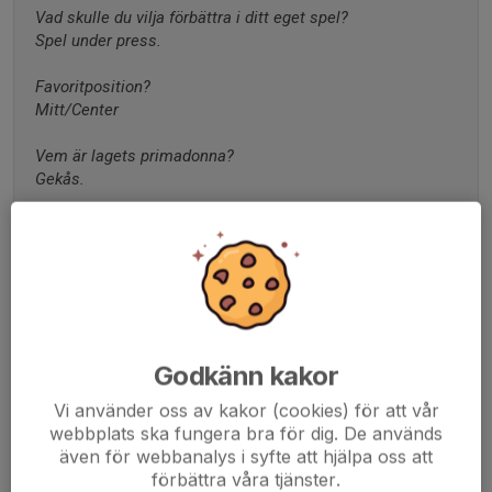
Vad skulle du vilja förbättra i ditt eget spel?
Spel under press.
Favoritposition?
Mitt/Center
Vem är lagets primadonna?
Gekås.
Vem vinner bötesligan 2019/20?
Thorson.
Vem vinner poängligan i laget 2019/20?
Bullseye-Broman
Vem i laget är jobbigast att möta?
Godkänn kakor
Jonas.
Vi använder oss av kakor (cookies) för att vår
webbplats ska fungera bra för dig. De används
Om du hamnade på en öde ö med en i laget, vem skulle du 
även för webbanalys i syfte att hjälpa oss att
ta med dig?
förbättra våra tjänster.
Bülow.