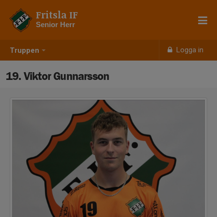
Fritsla IF
Senior Herr
Logga in
Truppen
19. Viktor Gunnarsson