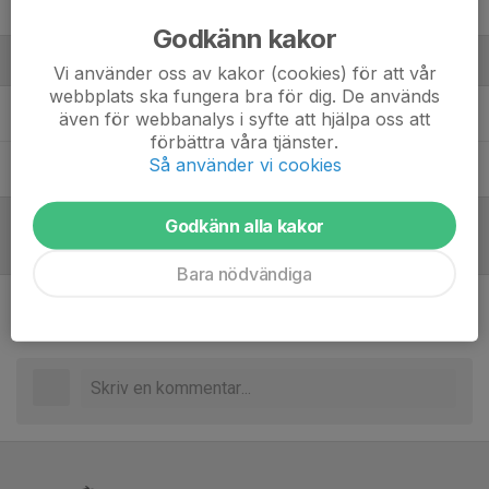
98. Adam Samuelsson
Godkänn kakor
Ledare
Vi använder oss av kakor (cookies) för att vår
webbplats ska fungera bra för dig. De används
Mikael Andersson
Assisterande tränare
även för webbanalys i syfte att hjälpa oss att
förbättra våra tjänster.
Så använder vi cookies
Andreas Ljunggren
Huvudtränare
Godkänn alla kakor
Referat
Bara nödvändiga
Inget referat skrivet