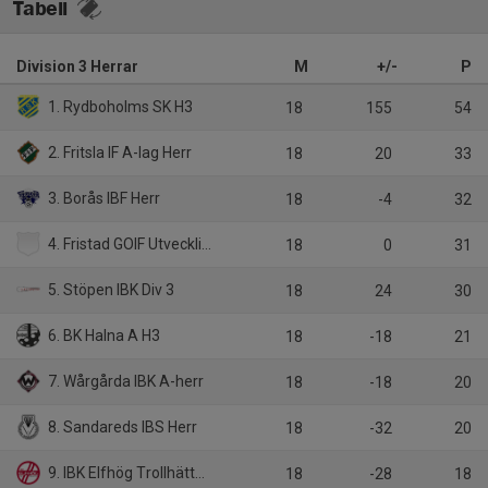
Tabell
Division 3 Herrar
M
+/-
P
1. Rydboholms SK H3
18
155
54
2. Fritsla IF A-lag Herr
18
20
33
3. Borås IBF Herr
18
-4
32
4. Fristad GOIF Utveckling
18
0
31
5. Stöpen IBK Div 3
18
24
30
6. BK Halna A H3
18
-18
21
7. Wårgårda IBK A-herr
18
-18
20
8. Sandareds IBS Herr
18
-32
20
9. IBK Elfhög Trollhättan Herr A
18
-28
18