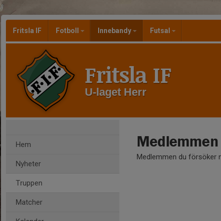
Fritsla IF
Fotboll
Innebandy
Futsal
Fritsla IF
U-laget Herr
Medlemmen ä
Hem
Medlemmen du försöker nå
Nyheter
Truppen
Matcher