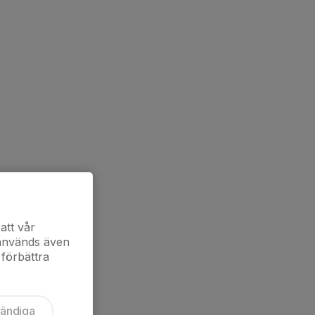
att vår
 används även
 förbättra
vändiga