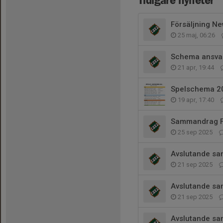
Tidigare nyheter
Försäljning N
25 maj, 06:26
Schema ansva
21 apr, 19:44
Spelschema 2
19 apr, 17:40
Sammandrag Fr
25 sep 2025
Avslutande sam
21 sep 2025
Avslutande sam
21 sep 2025
Avslutande sam