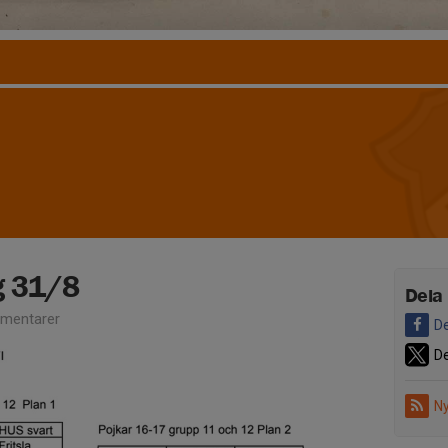
 31/8
Dela
mentarer
De
De
Ny