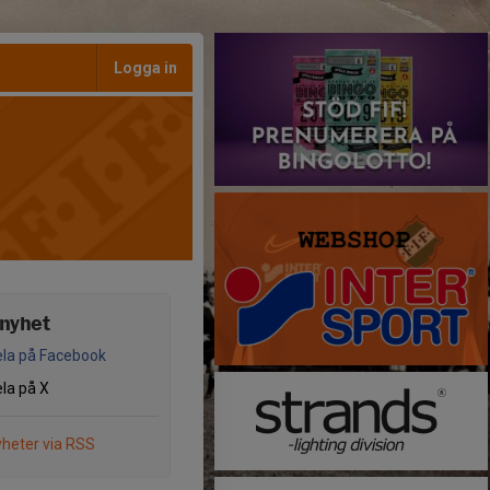
Logga in
 nyhet
la på Facebook
la på X
heter via RSS