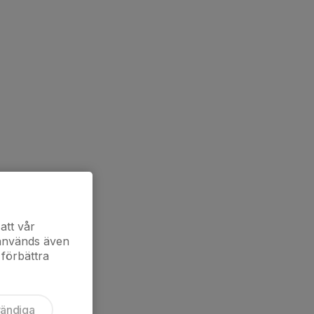
att vår
 används även
 förbättra
vändiga