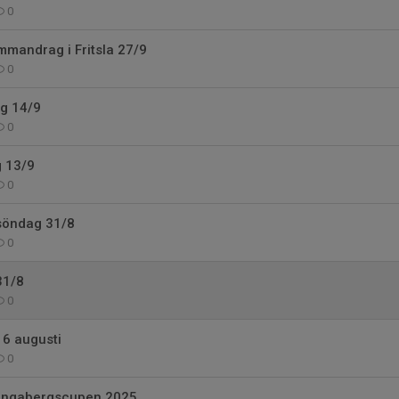
0
mandrag i Fritsla 27/9
0
g 14/9
0
g 13/9
0
öndag 31/8
0
31/8
0
6 augusti
0
Kungabergscupen 2025