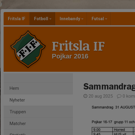
Fritsla IF
Fotboll
Innebandy
Futsal
Fritsla IF
Pojkar 2016
Sammandrag
Hem
20 aug 2025
0 kom
Nyheter
Truppen
Matcher