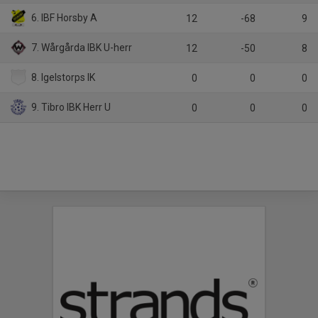
6. IBF Horsby A
12
-68
9
7. Wårgårda IBK U-herr
12
-50
8
8. Igelstorps IK
0
0
0
9. Tibro IBK Herr U
0
0
0