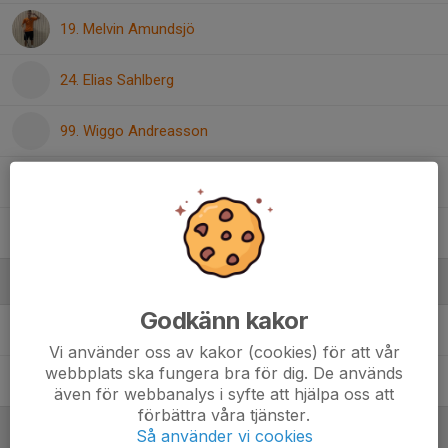
19. Melvin Amundsjö
24. Elias Sahlberg
99. Wiggo Andreasson
Elliot Lätt
Rasmus Olsson
Ledare
Godkänn kakor
Cecilia Bergqvist
Tränare
Vi använder oss av kakor (cookies) för att vår
webbplats ska fungera bra för dig. De används
KlasGöran Toresson
Tränare
även för webbanalys i syfte att hjälpa oss att
förbättra våra tjänster.
Så använder vi cookies