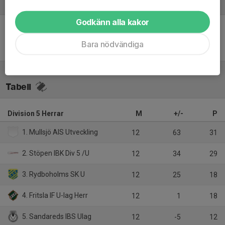
Referat
Godkänn alla kakor
Inget referat skrivet
Bara nödvändiga
Tabell
Division 5 Herrar
M
+/-
P
1. Mullsjö AIS Utveckling
12
63
31
2. Stöpen IBK Div 5 /U
12
34
29
3. Rydboholms SK U
12
25
18
4. Fritsla IF U-lag Herr
12
1
18
5. Sandareds IBS Ulag
12
-5
12