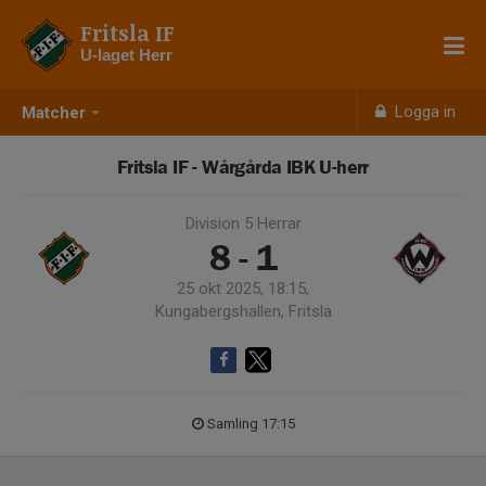
Fritsla IF
U-laget Herr
Logga in
Matcher
Fritsla IF - Wårgårda IBK U-herr
Division 5 Herrar
8 - 1
25 okt 2025, 18:15,
Kungabergshallen, Fritsla
Samling 17:15