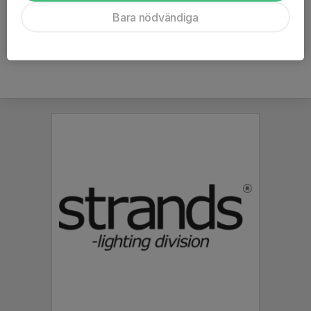
Ålder
16 år
Bara nödvändiga