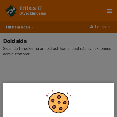
Fritsla IF
Utvecklingslag
Logga in
Till hemsidan
Dold sida
Sidan du försöker nå är dold och kan endast nås av sektionens
administratörer.