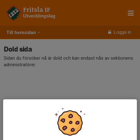
Fritsla IF
Utvecklingslag
Logga in
Till hemsidan
Dold sida
Sidan du försöker nå är dold och kan endast nås av sektionens
administratörer.