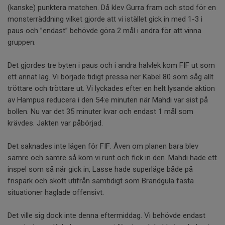
(kanske) punktera matchen. Då klev Gurra fram och stod för en
monsterräddning vilket gjorde att vi istället gick in med 1-3 i
paus och ”endast” behövde göra 2 mål i andra för att vinna
gruppen.
Det gjordes tre byten i paus och i andra halvlek kom FIF ut som
ett annat lag. Vi började tidigt pressa ner Kabel 80 som såg allt
tröttare och tröttare ut. Vi lyckades efter en helt lysande aktion
av Hampus reducera i den 54:e minuten när Mahdi var sist på
bollen. Nu var det 35 minuter kvar och endast 1 mål som
krävdes. Jakten var påbörjad.
Det saknades inte lägen för FIF. Även om planen bara blev
sämre och sämre så kom vi runt och fick in den. Mahdi hade ett
inspel som så när gick in, Lasse hade superläge både på
frispark och skott utifrån samtidigt som Brandgula fasta
situationer haglade offensivt.
Det ville sig dock inte denna eftermiddag. Vi behövde endast