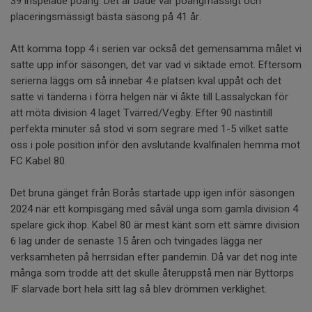
39 inspelade poäng. Det är både vår poängmässigt och
placeringsmässigt bästa säsong på 41 år.
Att komma topp 4 i serien var också det gemensamma målet vi
satte upp inför säsongen, det var vad vi siktade emot. Eftersom
serierna läggs om så innebar 4:e platsen kval uppåt och det
satte vi tänderna i förra helgen när vi åkte till Lassalyckan för
att möta division 4 laget Tvärred/Vegby. Efter 90 nästintill
perfekta minuter så stod vi som segrare med 1-5 vilket satte
oss i pole position inför den avslutande kvalfinalen hemma mot
FC Kabel 80.
Det bruna gänget från Borås startade upp igen inför säsongen
2024 när ett kompisgäng med såväl unga som gamla division 4
spelare gick ihop. Kabel 80 är mest känt som ett sämre division
6 lag under de senaste 15 åren och tvingades lägga ner
verksamheten på herrsidan efter pandemin. Då var det nog inte
många som trodde att det skulle återuppstå men när Byttorps
IF slarvade bort hela sitt lag så blev drömmen verklighet.