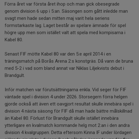
Förra året var första året ihop och man gick obesegrade
genom division 6 upp i 5:an. Säsongen som gått inledde man
svagt men hade sedan mitten maj varit hela seriens
formstarkaste lag. Laget består av spelare ämnade för spel
högre upp men som istället valt att spela med kompisarna i
Kabel 80.
Senast FIF mötte Kabel 80 var den 5:e april 2014 i en
träningsmatch på Borås Arena 2:s konstgräs. Då vann de bruna
med 5-2 i vad som bland annat var Niklas Liljekvists debut i
Brandgult.
Inför matchen var förutsättningarna enkla. Vid seger för FIF
väntade spel i division 4 under 2026. Storsegern förra helgen
gjorde också att även ett oavgjort resultat skulle innebära spel i
division 4 nästa säsong för FIF då man hade bättre målskillnad
än Kabel 80. Förlust för Brandgult skulle istället innebära
ytterligare en kvalmatch kommande helg mot 2:an i den andra
division 4 kvalgruppen. Detta eftersom Kinna IF under lördagen