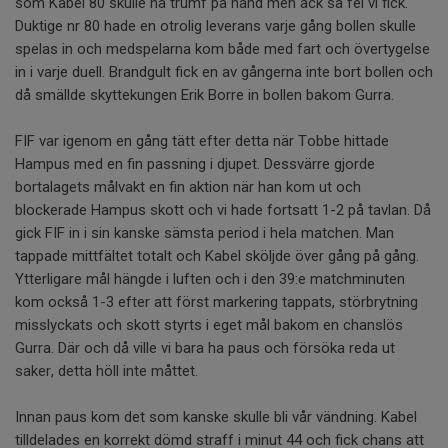
som Kabel 80 skulle ha trumf på hand men ack så fel vi fick.
Duktige nr 80 hade en otrolig leverans varje gång bollen skulle
spelas in och medspelarna kom både med fart och övertygelse
in i varje duell. Brandgult fick en av gångerna inte bort bollen och
då smällde skyttekungen Erik Borre in bollen bakom Gurra.
FIF var igenom en gång tätt efter detta när Tobbe hittade
Hampus med en fin passning i djupet. Dessvärre gjorde
bortalagets målvakt en fin aktion när han kom ut och
blockerade Hampus skott och vi hade fortsatt 1-2 på tavlan. Då
gick FIF in i sin kanske sämsta period i hela matchen. Man
tappade mittfältet totalt och Kabel sköljde över gång på gång.
Ytterligare mål hängde i luften och i den 39:e matchminuten
kom också 1-3 efter att först markering tappats, störbrytning
misslyckats och skott styrts i eget mål bakom en chanslös
Gurra. Där och då ville vi bara ha paus och försöka reda ut
saker, detta höll inte måttet.
Innan paus kom det som kanske skulle bli vår vändning. Kabel
tilldelades en korrekt dömd straff i minut 44 och fick chans att