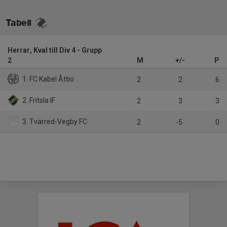
Tabell
Herrar, Kval till Div 4 - Grupp
2
M
+/-
P
1. FC Kabel Åttio
2
2
6
2. Fritsla IF
2
3
3
3. Tvärred-Vegby FC
2
-5
0