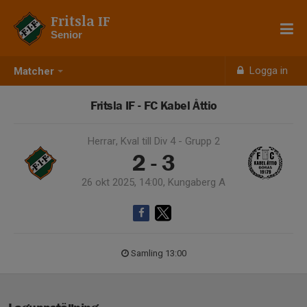
Fritsla IF
Senior
Logga in
Matcher
Fritsla IF - FC Kabel Åttio
Herrar, Kval till Div 4 - Grupp 2
2 - 3
26 okt 2025, 14:00, Kungaberg A
Samling 13:00