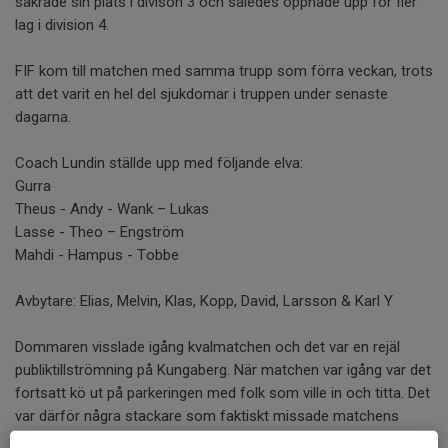
säkrade sin plats i divison 3 och således öppnade upp för fler
lag i division 4.
FIF kom till matchen med samma trupp som förra veckan, trots
att det varit en hel del sjukdomar i truppen under senaste
dagarna.
Coach Lundin ställde upp med följande elva:
Gurra
Theus - Andy - Wank – Lukas
Lasse - Theo – Engström
Mahdi - Hampus - Tobbe
Avbytare: Elias, Melvin, Klas, Kopp, David, Larsson & Karl Y
Dommaren visslade igång kvalmatchen och det var en rejäl
publiktillströmning på Kungaberg. När matchen var igång var det
fortsatt kö ut på parkeringen med folk som ville in och titta. Det
var därför några stackare som faktiskt missade matchens
första mål. Engströms skott tippades i den 2:a minuten ut till