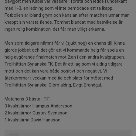
oavgjort men Kabel var vassare i första och ledde i underkant
med 1-3, en ledning som vi inte bemödade att ta ikapp.
Fotbollen är ibland grym och känslan efter matchen unnar man
knappt sin värsta fiende. Tomhet blandat med besvikelse är
ingen rolig kombination, det får man villigt erkänna.
Men som tidigare nämnt får vi (sjukt nog) en chans till. Kinna
gjorde jobbet och det gör att vi kommande helg får spela en
helg avgörande finalmatch mot 2:an i den andra kvalgruppen,
Trollhättan Syrianska FK. Det är ett lag som vi aldrig tidigare
mött och det kan vara både positivt och negativt. Vi
återkommer i veckan med tid och plats för mötet med
Trollhättan Syrianska. Glöm aldrig, Evigt Brandgul.
Matchens 3 bästa i FIF:
3 kvalstjärnor Hampus Andersson
2 kvalstjärnor Gustav Svensson
1 kvalstjärna David Hansson