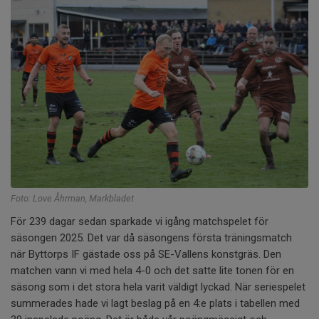
Foto: Love Åhrman, Markbladet
För 239 dagar sedan sparkade vi igång matchspelet för
säsongen 2025. Det var då säsongens första träningsmatch
när Byttorps IF gästade oss på SE-Vallens konstgräs. Den
matchen vann vi med hela 4-0 och det satte lite tonen för en
säsong som i det stora hela varit väldigt lyckad. När seriespelet
summerades hade vi lagt beslag på en 4:e plats i tabellen med